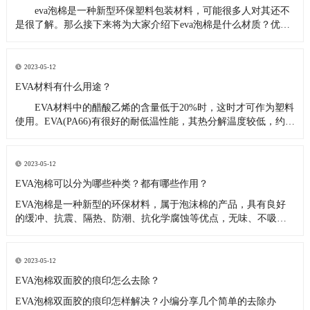
eva泡棉是一种新型环保塑料包装材料，可能很多人对其还不
是很了解。那么接下来将为大家介绍下eva泡棉是什么材质？优点
是什么？ 一、eva泡棉是什么材质 EVA材料是我们定义的俗称，英
文全称是ethylene-vinylacetatecopolymer，它
2023-05-12
EVA材料有什么用途？
EVA材料中的醋酸乙烯的含量低于20%时，这时才可作为塑料
使用。EVA(PA66)有很好的耐低温性能，其热分解温度较低，约为
230℃左右，随着分子量的增大， EVA材料的软化点上升，加工性
和塑件表面光泽性下降，但强度增加，冲击韧性和耐环境应力开
裂性提高，EVA材料的
2023-05-12
EVA泡棉可以分为哪些种类？都有哪些作用？
EVA泡棉是一种新型的环保材料，属于泡沫棉的产品，具有良好
的缓冲、抗震、隔热、防潮、抗化学腐蚀等优点，无味、不吸
水。 EVA橡胶制品设计可加工成型，其防震性能优于泡沫等传统
包装材料，符合环境保护要求，在生活中接触到很多包装衬里，
相信EVA不知道，EVA材料的使用已经应用于人们的生活领域，但
2023-05-12
EVA不
EVA泡棉双面胶的痕印怎么去除？
EVA泡棉双面胶的痕印怎样解决？小编分享几个简单的去除办