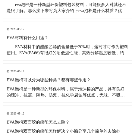
eva泡棉是一种新型环保塑料包装材料，可能很多人对其还不
是很了解。那么接下来将为大家介绍下eva泡棉是什么材质？优点
是什么？ 一、eva泡棉是什么材质 EVA材料是我们定义的俗称，英
文全称是ethylene-vinylacetatecopolymer，它
2023-05-12
EVA材料有什么用途？
EVA材料中的醋酸乙烯的含量低于20%时，这时才可作为塑料
使用。EVA(PA66)有很好的耐低温性能，其热分解温度较低，约为
230℃左右，随着分子量的增大， EVA材料的软化点上升，加工性
和塑件表面光泽性下降，但强度增加，冲击韧性和耐环境应力开
裂性提高，EVA材料的
2023-05-12
EVA泡棉可以分为哪些种类？都有哪些作用？
EVA泡棉是一种新型的环保材料，属于泡沫棉的产品，具有良好
的缓冲、抗震、隔热、防潮、抗化学腐蚀等优点，无味、不吸
水。 EVA橡胶制品设计可加工成型，其防震性能优于泡沫等传统
包装材料，符合环境保护要求，在生活中接触到很多包装衬里，
相信EVA不知道，EVA材料的使用已经应用于人们的生活领域，但
2023-05-12
EVA不
EVA泡棉双面胶的痕印怎么去除？
EVA泡棉双面胶的痕印怎样解决？小编分享几个简单的去除办